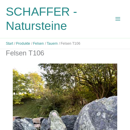
Zum
SCHAFFER -
Inhalt
springen
Natursteine
Start
Produkte
Felsen
Tauern
Felsen T106
Felsen T106