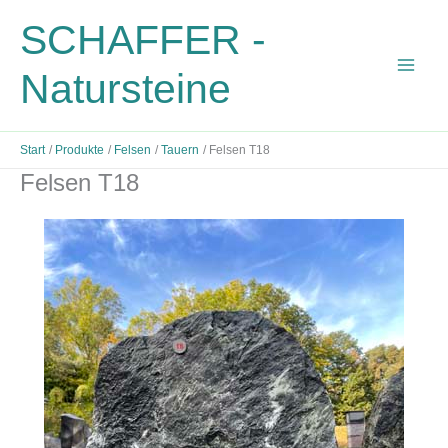
Zum
SCHAFFER -
Inhalt
springen
Natursteine
Start
Produkte
Felsen
Tauern
Felsen T18
Felsen T18