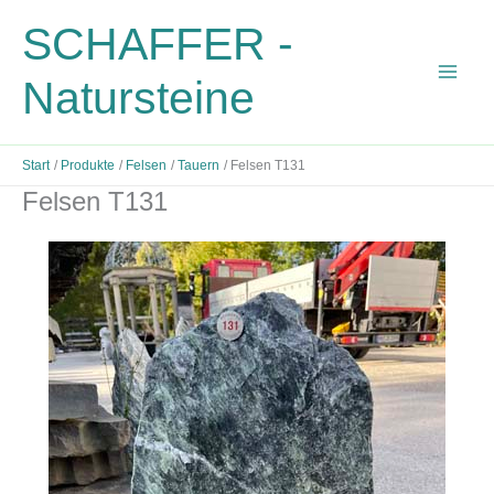
Zum
SCHAFFER -
Inhalt
springen
Natursteine
Start
Produkte
Felsen
Tauern
Felsen T131
Felsen T131