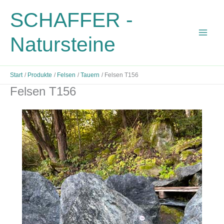
Zum
SCHAFFER -
Inhalt
springen
Natursteine
Start
Produkte
Felsen
Tauern
Felsen T156
Felsen T156